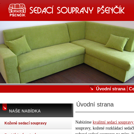
SEDACÍ SOUPRAVY, KOŽENÉ S
VÝROBA A PRODEJ SEDACÍCH SOUPRAV A POSTEL
Úvodní strana
C
Úvodní strana
NAŠE NABÍDKA
Nabízíme
kvalitní sedací souprav
Kožené sedací soupravy
soupravy, kožené rozkládací sedač