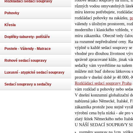
rohové sedací soupravy na míru, lá
Rozkládací sedací soupravy
různých vodou omyvatelných látek
míru kterou potřebujete, rozkládac
Pohovky
rozkládací pohovky na zakázku,
p
válendy s úložným prostorem, rozk
Křesla
moderního i klasického vzhledu, v
míru zákazníka. Obecně tedy čaloun
Doplňky-taburety- polštáře
za rozumné nepředražené ceny. Ra
výplně u každé sedací soupravy se 
Postele - Válendy - Matrace
vhodné pro dlouhou životnost výr
správně zpracované kůže, jinak vá
Rohové sedací soupravy
sedačky vám vysvětlíme na našem 
můžete mít buď dobrou látkovou s
Luxusní - atypické sedací soupravy
protože v dnešní době je 40.000,-
Rozkládací sedací soupravy Praha
Sedací soupravy a sedačky
vám rozklad u pohovky nebo sedac
V dnešní konzumní globalizační do
nabízená jako Německé, Italské, F
zákazníka protože jsou stejně vy
výrobní cena byla nízká - ale pro 
zlatý štítek Německého nebo Italsk
U NÁŠÍ SEDACÍ SOUPRAVY SI
rozměry souprav na 1cm, výšku