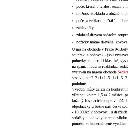
počet křesel a tvrdost sezení a 
možnost rozkladu a úložného pr
počet a velikost polštářů a tabur
záhlavníky
zdobení dřevem sedacích soupr
nožičky máme dřevěné, kovové,
U nás na obchodě v Praze 9-Kbely
souprav a pohovek - jsou vystaven
pohovky: moderní i klasické, vysok
na spaní, moderní rozkládací seda
vystaven na našem obchodě
Sedac
sestavu, např. 2+1+1, 3+1+1, 3+2
podobně.
Výrobní lhůty záleží na konkrétní
většinou kolem 1,5 až 2 měsíce, p
kožených sedacích souprav může bý
objednávky u běžné naší české sed
- 10.000kč v hotovosti, u dražších
sedačky a pohovky bereme zálohu 
poměru ke konečné ceně výrobku.