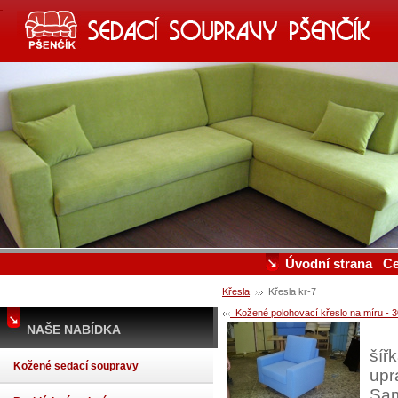
SEDACÍ SOUPRAVY, KOŽENÉ S
VÝROBA A PRODEJ SEDACÍCH SOUPRAV A POSTEL
Úvodní strana
C
Křesla
Křesla kr-7
Kožené polohovací křeslo na míru - 3
NAŠE NABÍDKA
šíř
Kožené sedací soupravy
upr
Sam