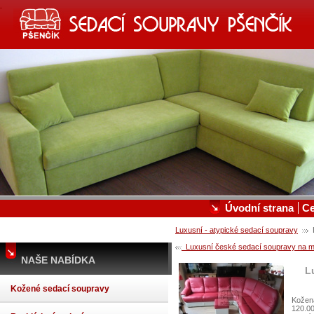
SEDACÍ SOUPRAVY, KOŽENÉ S
VÝROBA A PRODEJ SEDACÍCH SOUPRAV A POSTEL
Úvodní strana
C
Luxusní - atypické sedací soupravy
L
Luxusní české sedací soupravy na mí
NAŠE NABÍDKA
L
Kožené sedací soupravy
Kožen
120.00