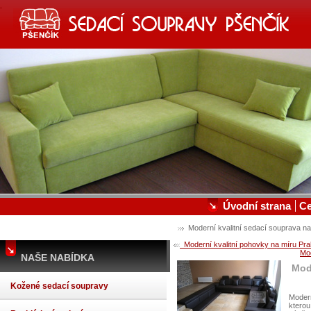
SEDACÍ SOUPRAVY, KOŽENÉ S
VÝROBA A PRODEJ SEDACÍCH SOUPRAV A POSTEL
Úvodní strana
C
Moderní kvalitní sedací souprava na
Moderní kvalitní pohovky na míru Pra
Mod
NAŠE NABÍDKA
Mod
Kožené sedací soupravy
Modern
kterou