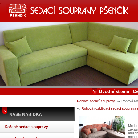
SEDACÍ SOUPRAVY, KOŽENÉ S
VÝROBA A PRODEJ SEDACÍCH SOUPRAV A POSTEL
Úvodní strana
C
Rohové sedací soupravy
Rohová roz
Rohová rozkládací sedací souprava s
NAŠE NABÍDKA
Modern
Kožené sedací soupravy
zákazn
můžeme
mohou 