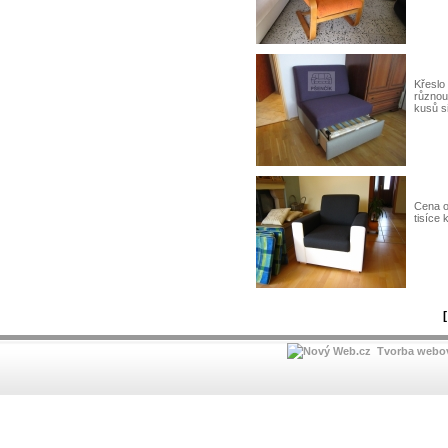
Křeslo
různou 
kusů s
Cena o
tisíce 
[
Tvorba webov