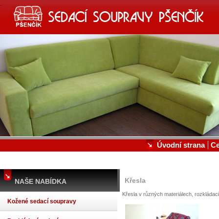
SEDACÍ SOUPRAVY, KOŽENÉ S
VÝROBA A PRODEJ SEDACÍCH SOUPRAV A POSTEL
Úvodní strana
C
Křesla
NAŠE NABÍDKA
Křesla v různých materiálech, rozkládac
Kožené sedací soupravy