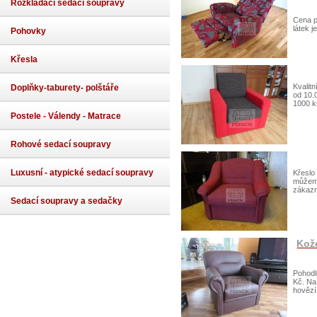
Rozkládací sedací soupravy
Cena p
látek 
Pohovky
Křesla
Kvalit
Doplňky-taburety- polštáře
od 10.
1000 k
Postele - Válendy - Matrace
Rohové sedací soupravy
Luxusní - atypické sedací soupravy
Křeslo
můžeme
zákazn
Sedací soupravy a sedačky
Kož
Pohodl
Kč. Na
hovězí