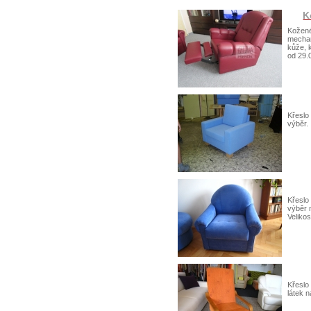
K
Kožené
mechan
kůže, 
od 29.
Křeslo
výběr.
Křeslo
výběr m
Veliko
Křeslo
látek 